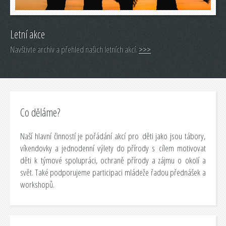
Letní akce
Navštivte archiv a přehled našich letních akcí.
>>>
Co děláme?
Naší hlavní činností je pořádání akcí pro děti jako jsou tábory,
víkendovky a jednodenní výlety do přírody s cílem motivovat
děti k týmové spolupráci, ochraně přírody a zájmu o okolí a
svět. Také podporujeme participaci mládeže řadou přednášek a
workshopů.