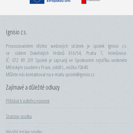
Ignisio z.s.
Provozovatelem těchto webových stránek je spolek Ignisio z.s.
se sídlem Dukelských Hrdinů 616/54, Praha 7, Holešovice.
IČ: 072 89 201 Spolek je zapsaný ve Spolkovém rejstříku vedeném
Městským soudem v Praze, oddíl L, vložka 70640.
Můžete nás kontaktovat na e-mailu spolek@ignisio.cz
Zajímavé a důležité odkazy
Přihlásit k odběru novinek
Stanovy spolku
Výroční zprávy spolku