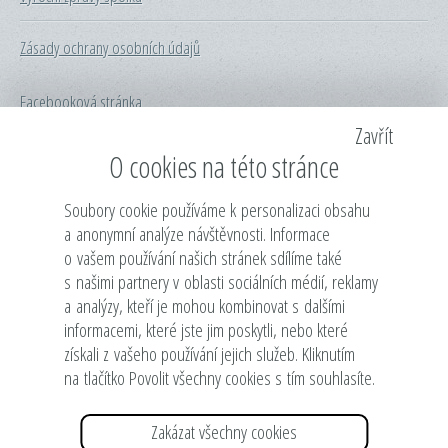
Zásady ochrany osobních údajů
Facebooková stránka
Zavřít
Česká rada dětí a mládeže
O cookies na této stránce
Rada dětí a mládeže hl. m. Prahy
Soubory cookie používáme k personalizaci obsahu
a anonymní analýze návštěvnosti. Informace
o vašem používání našich stránek sdílíme také
Dům zahraniční spolupráce
s našimi partnery v oblasti sociálních médií, reklamy
a analýzy, kteří je mohou kombinovat s dalšími
Min. školství, mládeže a tělovýchovy
informacemi, které jste jim poskytli, nebo které
získali z vašeho používání jejich služeb. Kliknutím
Městská část Praha 7
na tlačítko Povolit všechny cookies s tím souhlasíte.
Hlavní město Praha
Zakázat všechny cookies